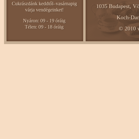
Cukrászdánk keddtől–vasárnapig
1035 Budapest, Vö
várja vendégeinket!
Koch-Dani
Nyáron: 09 - 19 óráig
Télen: 09 - 18 óráig
© 2010 w