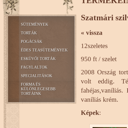
TERMÉKEI
Szatmári szil
SÜTEMÉNYEK
« vissza
TORTÁK
POGÁCSÁK
12szeletes
ÉDES TEASÜTEMÉNYEK
950 ft / szelet
ESKÜVŐI TORTÁK
FAGYLALTOK
2008 Ország tort
SPECIALITÁSOK
volt eddig. Tés
FORMA ÉS
fahéjas,vaníliás
KÜLÖNLEGESEBB
TORTÁINK
vaníliás krém.
Képek
: