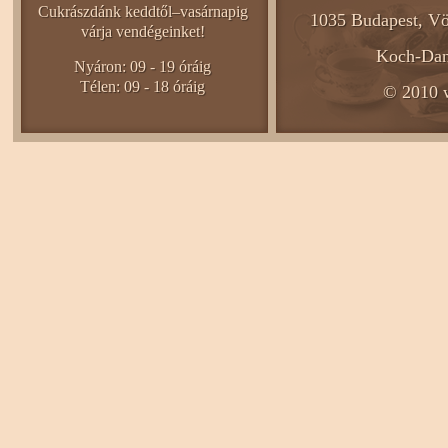
Cukrászdánk keddtől–vasárnapig
1035 Budapest, Vö
várja vendégeinket!
Koch-Dani
Nyáron: 09 - 19 óráig
Télen: 09 - 18 óráig
© 2010 w