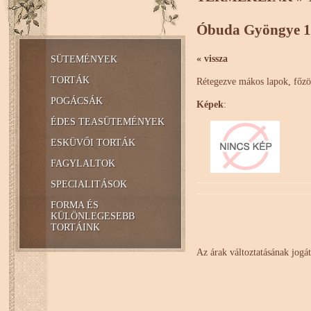
Óbuda Gyöngye 16
« vissza
SÜTEMÉNYEK
TORTÁK
Rétegezve mákos lapok, főzöt
POGÁCSÁK
Képek
:
ÉDES TEASÜTEMÉNYEK
ESKÜVŐI TORTÁK
FAGYLALTOK
SPECIALITÁSOK
FORMA ÉS
KÜLÖNLEGESEBB
TORTÁINK
Az árak változtatásának jogát