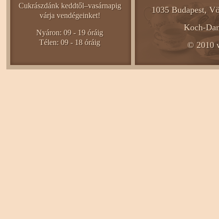
Cukrászdánk keddtől–vasárnapig
1035 Budapest, Vö
várja vendégeinket!
Koch-Dani
Nyáron: 09 - 19 óráig
Télen: 09 - 18 óráig
© 2010 w