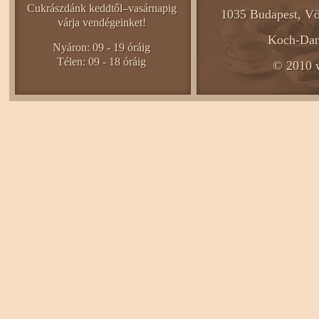
Cukrászdánk keddtől–vasárnapig
1035 Budapest, Vö
várja vendégeinket!
Koch-Dani
Nyáron: 09 - 19 óráig
Télen: 09 - 18 óráig
© 2010 w