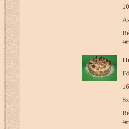
10
Az
Ré
Egy
He
Fő
16
Sz
Ré
Egy