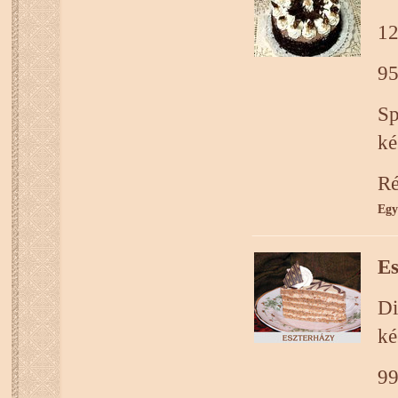
12
95
Sp
ké
Ré
Egy
Es
Di
ké
99