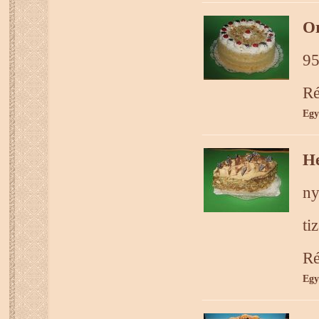
Or
95
Ré
Egy
He
ny
ti
Ré
Egy