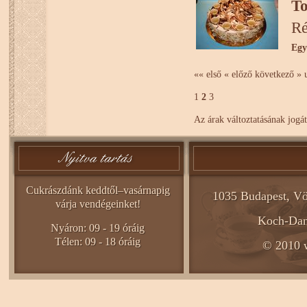
To
Ré
Egy
«« első
« előző
következő »
1
2
3
Az árak változtatásának jogát
Cukrászdánk keddtől–vasárnapig
1035 Budapest, Vö
várja vendégeinket!
Koch-Dani
Nyáron: 09 - 19 óráig
Télen: 09 - 18 óráig
© 2010 w