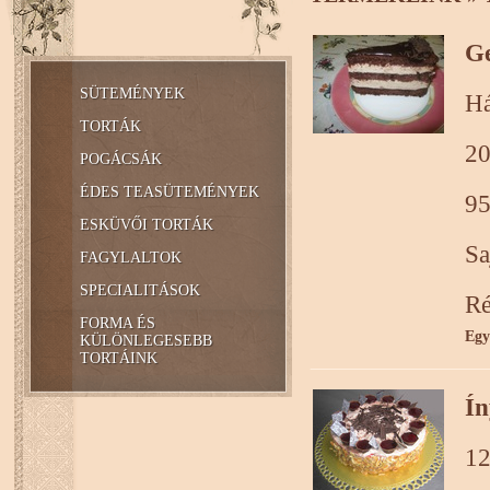
Ge
SÜTEMÉNYEK
Há
TORTÁK
20
POGÁCSÁK
ÉDES TEASÜTEMÉNYEK
95
ESKÜVŐI TORTÁK
Sa
FAGYLALTOK
SPECIALITÁSOK
Ré
FORMA ÉS
Egy
KÜLÖNLEGESEBB
TORTÁINK
Ín
12