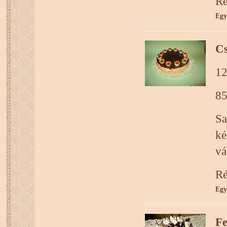
Ré
Egy
Cs
12
85
S
ké
vá
Ré
Egy
Fe